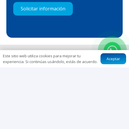
Solicitar información
MARCAS ALIADAS
Este sitio web utiliza cookies para mejorar tu
Aceptar
experiencia. Si continúas usándolo, estás de acuerdo.
Equipos de
Marcas
Globales
keyboard_arrow_up
ADIMED IMPORT
Equipos e instrumental médico quirúrgico, mobiliario médico y
materiales especializados para ortopedia y traumatología.
Nuestra Empresa