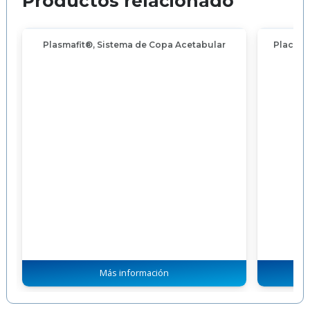
Productos relacionado
…
Plasmafit®, Sistema de Copa Acetabular
Placa d
Más información